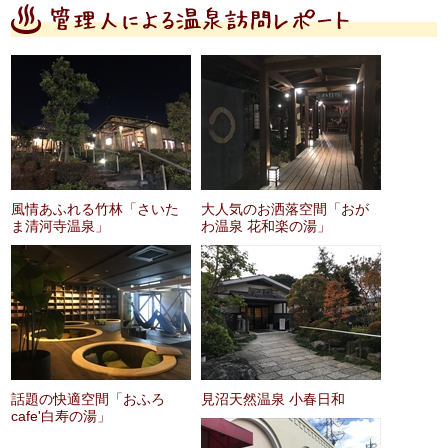
風情あふれる竹林「さいた
大人気のお洒落空間「おが
ま清河寺温泉」
わ温泉 花和楽の湯」
話題の快適空間「おふろ
見沼天然温泉 小春日和
cafe'白寿の湯」