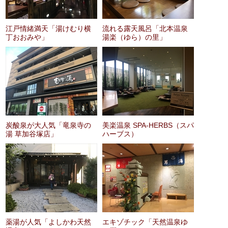
江戸情緒満天「湯けむり横
流れる露天風呂「北本温泉
丁おおみや」
湯楽（ゆら）の里」
炭酸泉が大人気「竜泉寺の
美楽温泉 SPA-HERBS（スパ
湯 草加谷塚店」
ハーブス）
薬湯が人気「よしかわ天然
エキゾチック「天然温泉ゆ