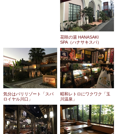
花咲の湯 HANASAKI
SPA（ハナサキスパ）
気分はバリリゾート「スパ
昭和レトロにワクワク「玉
ロイヤル川口」
川温泉」