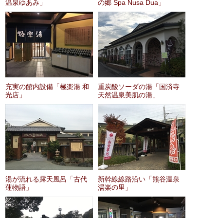
温泉ゆあみ」
の郷 Spa Nusa Dua」
充実の館内設備「極楽湯 和
重炭酸ソーダの湯「国済寺
光店」
天然温泉美肌の湯」
湯が流れる露天風呂「古代
新幹線線路沿い「熊谷温泉
蓮物語」
湯楽の里」