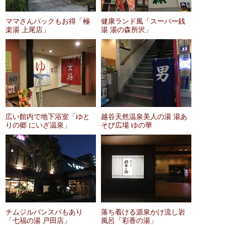
ママさんパックもお得「極
健康ランド風「スーパー銭
楽湯 上尾店」
湯 湯の森所沢」
広い館内で地下浴室「ゆと
越谷天然温泉美人の湯 湯あ
りの郷 にいざ温泉」
そび広場 ゆの華
チムジルバンスパもあり
落ち着ける源泉かけ流し岩
「七福の湯 戸田店」
風呂「彩香の湯」