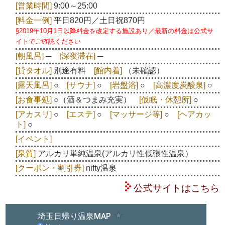
[営業時間]
9:00～25:00
[料金一例]
平日820円／土日祝870円
§2019年10月1日以降料金を改定する施設あり／最新の料金は公式サ
イトでご確認ください
[朝風呂]
─
[深夜滞在]
─
[貸タオル]
別途有料
[館内着]
（未確認）
[露天風呂]
○
[サウナ]
○
[岩盤浴]
○
[高濃度炭酸泉]
○
[お食事処]
○（酒＆つまみ充実）
[仮眠・休憩所]
○
[アカスリ]
○
[エステ]
○
[マッサージ等]
○
[ヘアカッ
ト]
○
[イベント]
[泉質]
アルカリ単純温泉(アルカリ性低張性温泉）
[クーポン・割引券]
nifty温泉
公式サイトはこちら