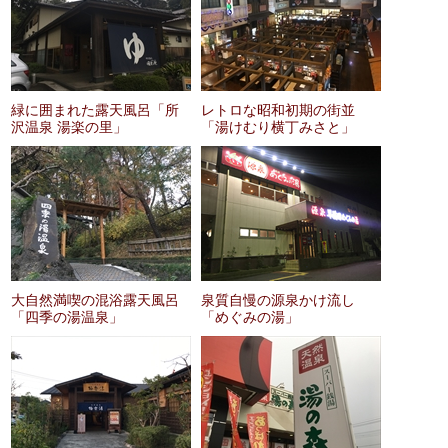
緑に囲まれた露天風呂「所
レトロな昭和初期の街並
沢温泉 湯楽の里」
「湯けむり横丁みさと」
大自然満喫の混浴露天風呂
泉質自慢の源泉かけ流し
「四季の湯温泉」
「めぐみの湯」