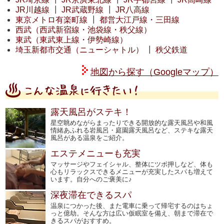
JR川越線
┃
JR武蔵野線
┃
JR八高線
東京メトロ有楽町線
┃
都営大江戸線・三田線
西武（西武新宿線・池袋線・秩父線）
東武（東武東上線・伊勢崎線）
埼玉新都市交通（ニューシャトル）
┃
秩父鉄道
地図から探す（Googleマップ）
露天風呂がステキ！
星空眺めながらまったりできる開放的な露天風呂や和風
情緒あふれる岩風呂・庭園露天風呂など、ステキな露天
風呂がある温泉をご紹介。
エステメニューも充実
マッサージやフェイシャル、整体にツボ押しなど、体も
心もリラックスできるメニューが充実したスパも増えて
います。自分へのご褒美に♪
深夜滞在できるスパ
温泉につかった後、また電車に乗って帰宅するのはちょ
っと億劫。そんな方は広い仮眠室を備え、朝まで滞在で
きるスパがおすすめ。