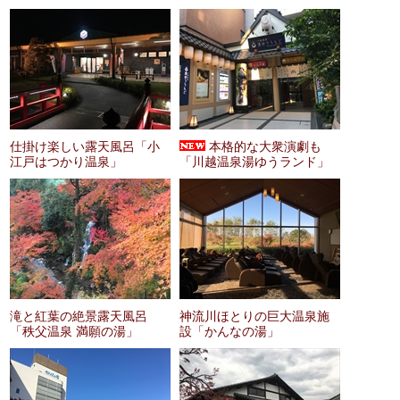
仕掛け楽しい露天風呂「小
本格的な大衆演劇も
江戸はつかり温泉」
「川越温泉湯ゆうランド」
滝と紅葉の絶景露天風呂
神流川ほとりの巨大温泉施
「秩父温泉 満願の湯」
設「かんなの湯」