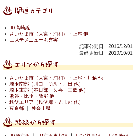
JR高崎線
さいたま市（大宮・浦和）・上尾 他
エステメニューも充実
記事公開日：2016/12/01
最終更新日：2019/10/01
さいたま市（大宮・浦和）・上尾・川越 他
埼玉南部（川口・所沢・戸田 他）
埼玉東部（春日部・久喜・三郷 他）
熊谷・比企・飯能 他
秩父エリア（秩父郡・児玉郡 他）
東京都
｜
神奈川県
JR埼京線
┃
JR京浜東北線
┃
JR宇都宮線
┃
JR高崎線