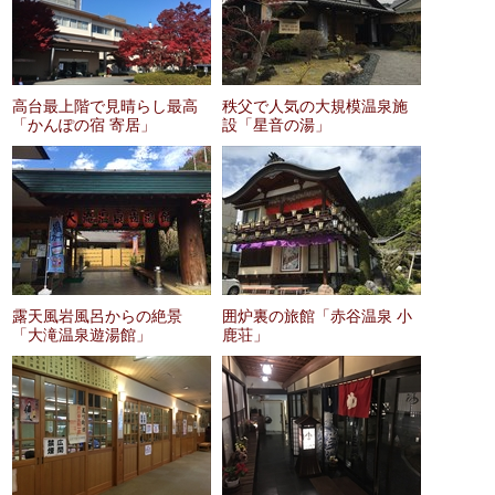
高台最上階で見晴らし最高
秩父で人気の大規模温泉施
「かんぽの宿 寄居」
設「星音の湯」
露天風岩風呂からの絶景
囲炉裏の旅館「赤谷温泉 小
「大滝温泉遊湯館」
鹿荘」