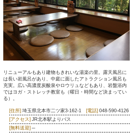
リニューアルもあり建物もきれいな湯楽の里。露天風呂に
は長い岩風呂があり、中庭に面したアトラクション風呂も
充実。広い高濃度炭酸泉やロウリュなどもあり、岩盤浴内
ではヨガ・ストレッチ教室も（曜日・時間など決まってい
る）。
[住所]
埼玉県北本市二ツ家3-162-1
[電話]
048-590-4126
[アクセス]
JR北本駅よりバス
[無料送迎]
─