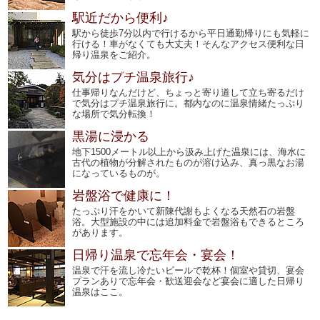
駅近だから便利♪
駅から徒歩7分以内で行けるから平日通勤帰りにも気軽に
行ける！車がなくても大丈夫！そんなアクセス便利な日
帰り温泉をご紹介。
気分はプチ温泉旅行♪
仕事帰りなんだけど、ちょっと寄り道して立ち寄るだけ
で気分はプチ温泉旅行に。都内なのに温泉情緒たっぷり
な場所で気分転換！
黒湯に浸かる
地下1500メートル以上から汲み上げた温泉には、海水に
古代の植物が分解されたものが溶け込み、真っ黒なお湯
になっているものが。
岩盤浴で健康に！
たっぷり汗をかいて新陳代謝もよくなる天然石の岩盤
浴。大型施設の中には追加料金で岩盤浴もできるところ
があります。
日帰り温泉で忘年会・宴会！
温泉で汗を流し冷たいビールで乾杯！個室や貸切、宴会
プランありで忘年会・歓送迎会など宴会に適した日帰り
温泉はここ。