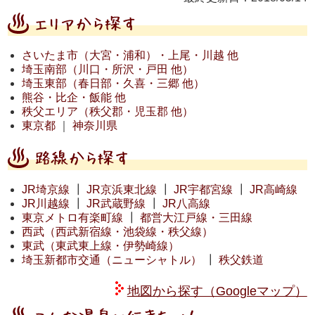
さいたま市（大宮・浦和）・上尾・川越 他
埼玉南部（川口・所沢・戸田 他）
埼玉東部（春日部・久喜・三郷 他）
熊谷・比企・飯能 他
秩父エリア（秩父郡・児玉郡 他）
東京都
｜
神奈川県
JR埼京線
┃
JR京浜東北線
┃
JR宇都宮線
┃
JR高崎線
JR川越線
┃
JR武蔵野線
┃
JR八高線
東京メトロ有楽町線
┃
都営大江戸線・三田線
西武（西武新宿線・池袋線・秩父線）
東武（東武東上線・伊勢崎線）
埼玉新都市交通（ニューシャトル）
┃
秩父鉄道
地図から探す（Googleマップ）