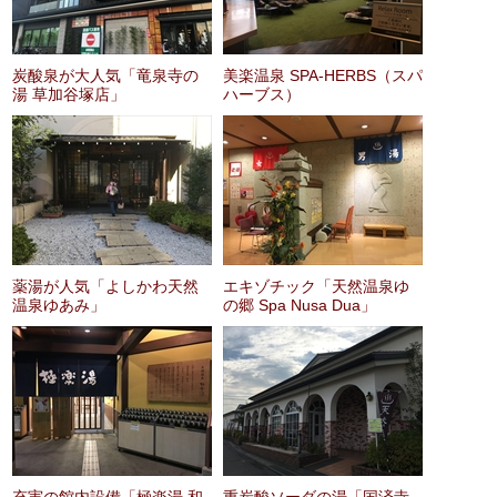
炭酸泉が大人気「竜泉寺の
美楽温泉 SPA-HERBS（スパ
湯 草加谷塚店」
ハーブス）
薬湯が人気「よしかわ天然
エキゾチック「天然温泉ゆ
温泉ゆあみ」
の郷 Spa Nusa Dua」
充実の館内設備「極楽湯 和
重炭酸ソーダの湯「国済寺