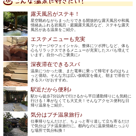
露天風呂がステキ！
星空眺めながらまったりできる開放的な露天風呂や和風
情緒あふれる岩風呂・庭園露天風呂など、ステキな露天
風呂がある温泉をご紹介。
エステメニューも充実
マッサージやフェイシャル、整体にツボ押しなど、体も
心もリラックスできるメニューが充実したスパも増えて
います。自分へのご褒美に♪
深夜滞在できるスパ
温泉につかった後、また電車に乗って帰宅するのはちょ
っと億劫。そんな方は広い仮眠室を備え、朝まで滞在で
きるスパがおすすめ。
駅近だから便利♪
駅から徒歩7分以内で行けるから平日通勤帰りにも気軽に
行ける！車がなくても大丈夫！そんなアクセス便利な日
帰り温泉をご紹介。
気分はプチ温泉旅行♪
仕事帰りなんだけど、ちょっと寄り道して立ち寄るだけ
で気分はプチ温泉旅行に。都内なのに温泉情緒たっぷり
な場所で気分転換！