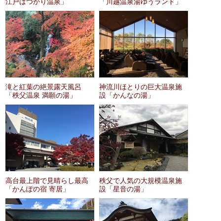
江戸はつかり温泉」
「川越温泉湯ゆうランド」
滝と紅葉の絶景露天風呂
神流川ほとりの巨大温泉施
「秩父温泉 満願の湯」
設「かんなの湯」
高台最上階で見晴らし最高
秩父で人気の大規模温泉施
「かんぽの宿 寄居」
設「星音の湯」