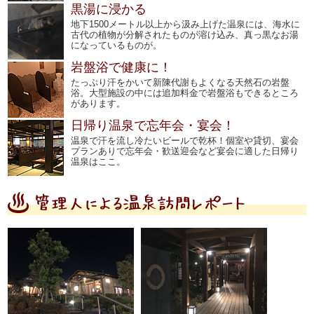
黒湯に浸かる
地下1500メートル以上から汲み上げた温泉には、海水に
古代の植物が分解されたものが溶け込み、真っ黒なお湯
になっているものが。
岩盤浴で健康に！
たっぷり汗をかいて新陳代謝もよくなる天然石の岩盤
浴。大型施設の中には追加料金で岩盤浴もできるところ
があります。
日帰り温泉で忘年会・宴会！
温泉で汗を流し冷たいビールで乾杯！個室や貸切、宴会
プランありで忘年会・歓送迎会など宴会に適した日帰り
温泉はここ。