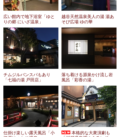
広い館内で地下浴室「ゆと
越谷天然温泉美人の湯 湯あ
りの郷 にいざ温泉」
そび広場 ゆの華
チムジルバンスパもあり
落ち着ける源泉かけ流し岩
「七福の湯 戸田店」
風呂「彩香の湯」
仕掛け楽しい露天風呂「小
本格的な大衆演劇も