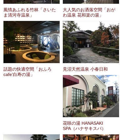
風情あふれる竹林「さいた
大人気のお洒落空間「おが
ま清河寺温泉」
わ温泉 花和楽の湯」
話題の快適空間「おふろ
見沼天然温泉 小春日和
cafe'白寿の湯」
花咲の湯 HANASAKI
SPA（ハナサキスパ）