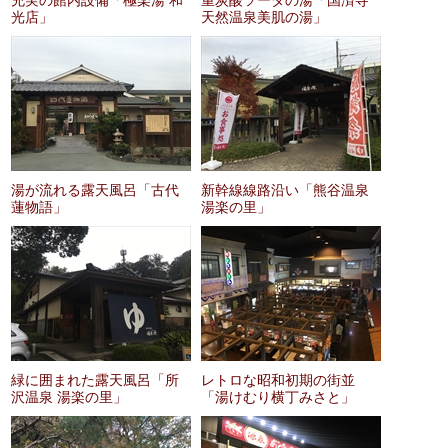
光店」
天然温泉美肌の湯」
湯が流れる露天風呂「古代
新幹線線路沿い「熊谷温泉
蓮物語」
湯楽の里」
緑に囲まれた露天風呂「所
レトロな昭和初期の街並
沢温泉 湯楽の里」
「湯けむり横丁みさと」