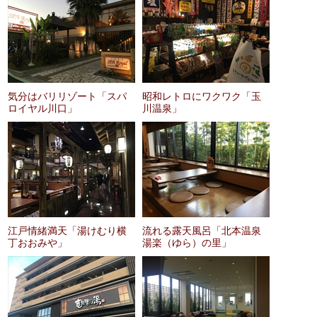
気分はバリリゾート「スパ
昭和レトロにワクワク「玉
ロイヤル川口」
川温泉」
江戸情緒満天「湯けむり横
流れる露天風呂「北本温泉
丁おおみや」
湯楽（ゆら）の里」