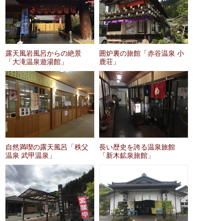
露天風岩風呂からの絶景
囲炉裏の旅館「赤谷温泉 小
「大滝温泉遊湯館」
鹿荘」
自然満喫の露天風呂「秩父
長い歴史を誇る温泉旅館
温泉 武甲温泉」
「新木鉱泉旅館」