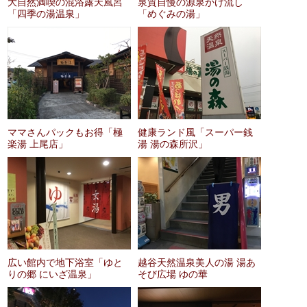
大自然満喫の混浴露天風呂
泉質自慢の源泉かけ流し
「四季の湯温泉」
「めぐみの湯」
ママさんパックもお得「極
健康ランド風「スーパー銭
楽湯 上尾店」
湯 湯の森所沢」
広い館内で地下浴室「ゆと
越谷天然温泉美人の湯 湯あ
りの郷 にいざ温泉」
そび広場 ゆの華