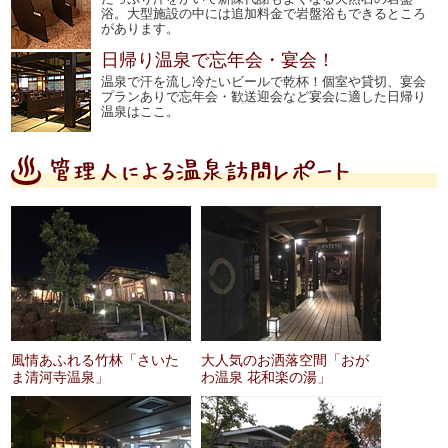
浴。大型施設の中には追加料金で岩盤浴もできるところ
があります。
日帰り温泉で忘年会・宴会！
温泉で汗を流し冷たいビールで乾杯！個室や貸切、宴会
プランありで忘年会・歓送迎会など宴会に適した日帰り
温泉はここ。
風情あふれる竹林「さいた
大人気のお洒落空間「おが
ま清河寺温泉」
わ温泉 花和楽の湯」