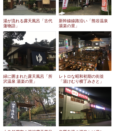
湯が流れる露天風呂「古代
新幹線線路沿い「熊谷温泉
蓮物語」
湯楽の里」
緑に囲まれた露天風呂「所
レトロな昭和初期の街並
沢温泉 湯楽の里」
「湯けむり横丁みさと」