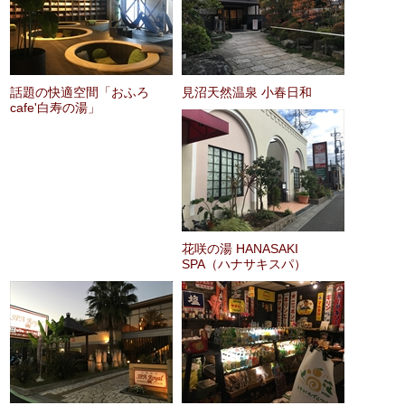
話題の快適空間「おふろ
見沼天然温泉 小春日和
cafe'白寿の湯」
花咲の湯 HANASAKI
SPA（ハナサキスパ）