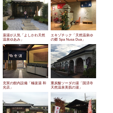
薬湯が人気「よしかわ天然
エキゾチック「天然温泉ゆ
温泉ゆあみ」
の郷 Spa Nusa Dua」
充実の館内設備「極楽湯 和
重炭酸ソーダの湯「国済寺
光店」
天然温泉美肌の湯」