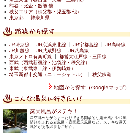
熊谷・比企・飯能 他
秩父エリア（秩父郡・児玉郡 他）
東京都
｜
神奈川県
JR埼京線
┃
JR京浜東北線
┃
JR宇都宮線
┃
JR高崎線
JR川越線
┃
JR武蔵野線
┃
JR八高線
東京メトロ有楽町線
┃
都営大江戸線・三田線
西武（西武新宿線・池袋線・秩父線）
東武（東武東上線・伊勢崎線）
埼玉新都市交通（ニューシャトル）
┃
秩父鉄道
地図から探す（Googleマップ）
露天風呂がステキ！
星空眺めながらまったりできる開放的な露天風呂や和風
情緒あふれる岩風呂・庭園露天風呂など、ステキな露天
風呂がある温泉をご紹介。