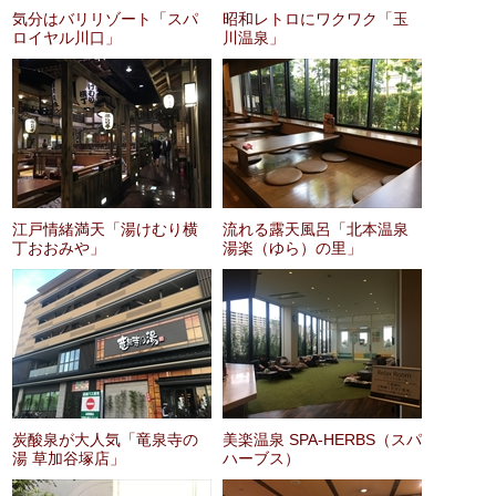
気分はバリリゾート「スパ
昭和レトロにワクワク「玉
ロイヤル川口」
川温泉」
江戸情緒満天「湯けむり横
流れる露天風呂「北本温泉
丁おおみや」
湯楽（ゆら）の里」
炭酸泉が大人気「竜泉寺の
美楽温泉 SPA-HERBS（スパ
湯 草加谷塚店」
ハーブス）