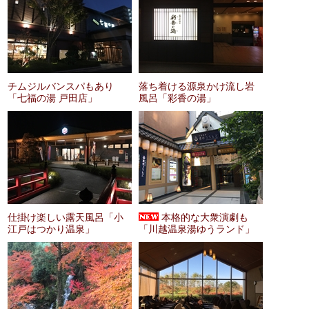
チムジルバンスパもあり
落ち着ける源泉かけ流し岩
「七福の湯 戸田店」
風呂「彩香の湯」
仕掛け楽しい露天風呂「小
本格的な大衆演劇も
江戸はつかり温泉」
「川越温泉湯ゆうランド」