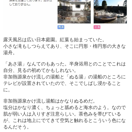
露天風呂は広い日本庭園。紅葉も始まっていた。
小さな滝もしつらえてあり、そこに円形・楕円形の大きな
湯舟。
「あさ湯」なんてのもあった。半身浴用とのことでこれは
自分、見るの初めてかもしれない。
非加熱源泉かけ流しの湯船と「ぬる湯」の湯船のところに
テレビが設置されていたので、そこでしばし浸かること
に。
非加熱源泉かけ流し湯船はかなりぬるめだ。
塩分はかなり濃く、ちょっと舐めると海水のよう。なので
肌が弱い人は入りすぎ注意らしい。茶色みを帯びている
が、これは地上にでてきて空気と触れるとこういう色にな
るんだそう。