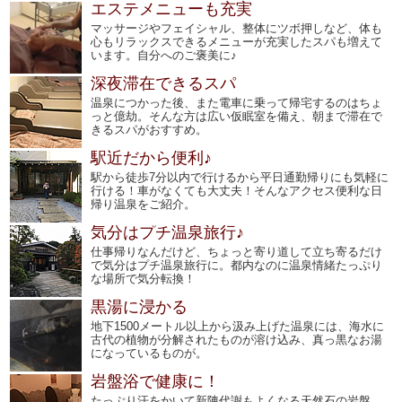
エステメニューも充実
マッサージやフェイシャル、整体にツボ押しなど、体も
心もリラックスできるメニューが充実したスパも増えて
います。自分へのご褒美に♪
深夜滞在できるスパ
温泉につかった後、また電車に乗って帰宅するのはちょ
っと億劫。そんな方は広い仮眠室を備え、朝まで滞在で
きるスパがおすすめ。
駅近だから便利♪
駅から徒歩7分以内で行けるから平日通勤帰りにも気軽に
行ける！車がなくても大丈夫！そんなアクセス便利な日
帰り温泉をご紹介。
気分はプチ温泉旅行♪
仕事帰りなんだけど、ちょっと寄り道して立ち寄るだけ
で気分はプチ温泉旅行に。都内なのに温泉情緒たっぷり
な場所で気分転換！
黒湯に浸かる
地下1500メートル以上から汲み上げた温泉には、海水に
古代の植物が分解されたものが溶け込み、真っ黒なお湯
になっているものが。
岩盤浴で健康に！
たっぷり汗をかいて新陳代謝もよくなる天然石の岩盤