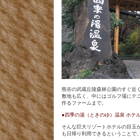
熊谷の武蔵丘陵森林公園のすぐ近
敷地も広く、中にはゴルフ場にテ
作るファームまで。
●四季の湯（ときのゆ）温泉 ホテ
そんな巨大リゾートホテルの目玉
も日帰り利用できるということで