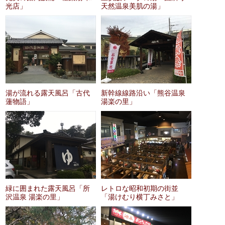
光店」
天然温泉美肌の湯」
湯が流れる露天風呂「古代
新幹線線路沿い「熊谷温泉
蓮物語」
湯楽の里」
緑に囲まれた露天風呂「所
レトロな昭和初期の街並
沢温泉 湯楽の里」
「湯けむり横丁みさと」