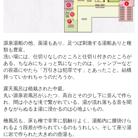
源泉湯船の他、薬湯もあり、足つぼ刺激する湯船ありと種
類も豊富。
洗い場には、仕切りなしのところと仕切り付きのところが
ある。ちなみにちょっと気になったのは、シャンプーなど
の容器にやたら「万引きは犯罪です」とあったこと。結構
持っていかれちゃうのだろうか。
露天風呂は植栽された中庭。
丸い源泉岩風呂がふたつ、高台とその少し下に並んで作ら
れ、間は小さな滝で繋がれている。湯が流れ落ちる音を聞
きながらぬるま湯に浸かるのは心地よいもの。
檜風呂も、床も檜で非常に肌触りよく、湯船内に腰掛けら
れるよう段差が作られているのもうれしい。そして座り湯
に岩で作られた大きめの壺湯も。