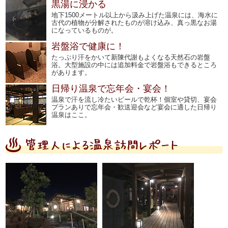
黒湯に浸かる
地下1500メートル以上から汲み上げた温泉には、海水に
古代の植物が分解されたものが溶け込み、真っ黒なお湯
になっているものが。
岩盤浴で健康に！
たっぷり汗をかいて新陳代謝もよくなる天然石の岩盤
浴。大型施設の中には追加料金で岩盤浴もできるところ
があります。
日帰り温泉で忘年会・宴会！
温泉で汗を流し冷たいビールで乾杯！個室や貸切、宴会
プランありで忘年会・歓送迎会など宴会に適した日帰り
温泉はここ。