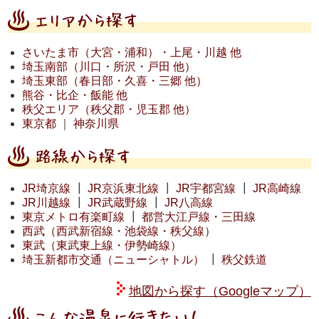
さいたま市（大宮・浦和）・上尾・川越 他
埼玉南部（川口・所沢・戸田 他）
埼玉東部（春日部・久喜・三郷 他）
熊谷・比企・飯能 他
秩父エリア（秩父郡・児玉郡 他）
東京都
｜
神奈川県
JR埼京線
┃
JR京浜東北線
┃
JR宇都宮線
┃
JR高崎線
JR川越線
┃
JR武蔵野線
┃
JR八高線
東京メトロ有楽町線
┃
都営大江戸線・三田線
西武（西武新宿線・池袋線・秩父線）
東武（東武東上線・伊勢崎線）
埼玉新都市交通（ニューシャトル）
┃
秩父鉄道
地図から探す（Googleマップ）