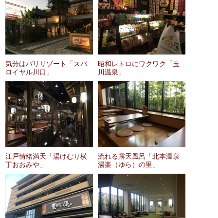
気分はバリリゾート「スパ
昭和レトロにワクワク「玉
ロイヤル川口」
川温泉」
江戸情緒満天「湯けむり横
流れる露天風呂「北本温泉
丁おおみや」
湯楽（ゆら）の里」