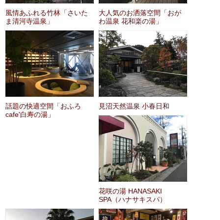
風情あふれる竹林「さいた
大人気のお洒落空間「おが
ま清河寺温泉」
わ温泉 花和楽の湯」
話題の快適空間「おふろ
見沼天然温泉 小春日和
cafe'白寿の湯」
花咲の湯 HANASAKI
SPA（ハナサキスパ）