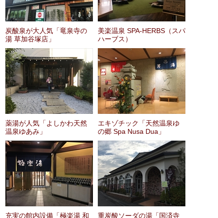
炭酸泉が大人気「竜泉寺の
美楽温泉 SPA-HERBS（スパ
湯 草加谷塚店」
ハーブス）
薬湯が人気「よしかわ天然
エキゾチック「天然温泉ゆ
温泉ゆあみ」
の郷 Spa Nusa Dua」
充実の館内設備「極楽湯 和
重炭酸ソーダの湯「国済寺