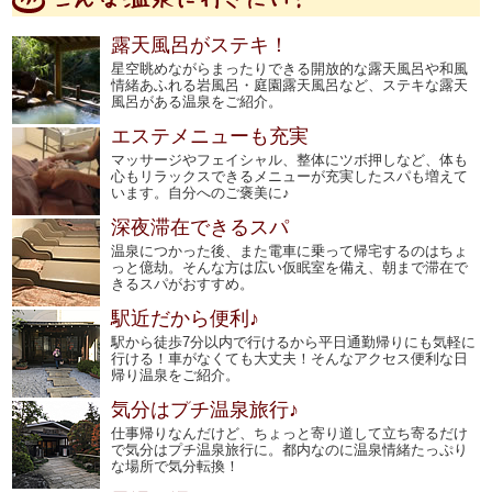
露天風呂がステキ！
星空眺めながらまったりできる開放的な露天風呂や和風
情緒あふれる岩風呂・庭園露天風呂など、ステキな露天
風呂がある温泉をご紹介。
エステメニューも充実
マッサージやフェイシャル、整体にツボ押しなど、体も
心もリラックスできるメニューが充実したスパも増えて
います。自分へのご褒美に♪
深夜滞在できるスパ
温泉につかった後、また電車に乗って帰宅するのはちょ
っと億劫。そんな方は広い仮眠室を備え、朝まで滞在で
きるスパがおすすめ。
駅近だから便利♪
駅から徒歩7分以内で行けるから平日通勤帰りにも気軽に
行ける！車がなくても大丈夫！そんなアクセス便利な日
帰り温泉をご紹介。
気分はプチ温泉旅行♪
仕事帰りなんだけど、ちょっと寄り道して立ち寄るだけ
で気分はプチ温泉旅行に。都内なのに温泉情緒たっぷり
な場所で気分転換！