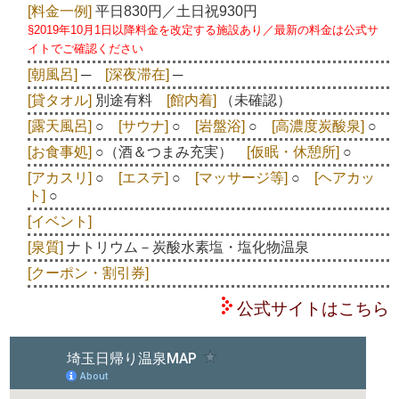
[料金一例]
平日830円／土日祝930円
§2019年10月1日以降料金を改定する施設あり／最新の料金は公式サ
イトでご確認ください
[朝風呂]
─
[深夜滞在]
─
[貸タオル]
別途有料
[館内着]
（未確認）
[露天風呂]
○
[サウナ]
○
[岩盤浴]
○
[高濃度炭酸泉]
○
[お食事処]
○（酒＆つまみ充実）
[仮眠・休憩所]
○
[アカスリ]
○
[エステ]
○
[マッサージ等]
○
[ヘアカッ
ト]
○
[イベント]
[泉質]
ナトリウム－炭酸水素塩・塩化物温泉
[クーポン・割引券]
公式サイトはこちら