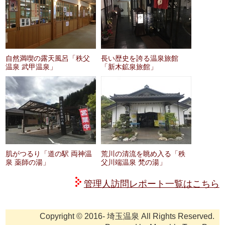
自然満喫の露天風呂「秩父
長い歴史を誇る温泉旅館
温泉 武甲温泉」
「新木鉱泉旅館」
肌がつるり「道の駅 両神温
荒川の清流を眺め入る「秩
泉 薬師の湯」
父川端温泉 梵の湯」
管理人訪問レポート一覧はこちら
Copyright © 2016- 埼玉温泉 All Rights Reserved.