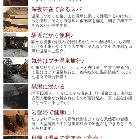
深夜滞在できるスパ
温泉につかった後、また電車に乗って帰宅するのはちょ
っと億劫。そんな方は広い仮眠室を備え、朝まで滞在で
きるスパがおすすめ。
駅近だから便利♪
駅から徒歩7分以内で行けるから平日通勤帰りにも気軽に
行ける！車がなくても大丈夫！そんなアクセス便利な日
帰り温泉をご紹介。
気分はプチ温泉旅行♪
仕事帰りなんだけど、ちょっと寄り道して立ち寄るだけ
で気分はプチ温泉旅行に。都内なのに温泉情緒たっぷり
な場所で気分転換！
黒湯に浸かる
地下1500メートル以上から汲み上げた温泉には、海水に
古代の植物が分解されたものが溶け込み、真っ黒なお湯
になっているものが。
岩盤浴で健康に！
たっぷり汗をかいて新陳代謝もよくなる天然石の岩盤
浴。大型施設の中には追加料金で岩盤浴もできるところ
があります。
日帰り温泉で忘年会・宴会！