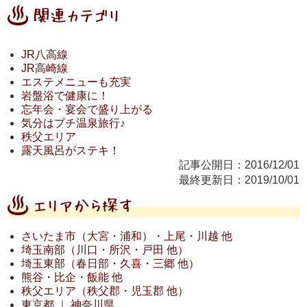
JR八高線
JR高崎線
エステメニューも充実
岩盤浴で健康に！
忘年会・宴会で盛り上がる
気分はプチ温泉旅行♪
秩父エリア
露天風呂がステキ！
記事公開日：2016/12/01
最終更新日：2019/10/01
さいたま市（大宮・浦和）・上尾・川越 他
埼玉南部（川口・所沢・戸田 他）
埼玉東部（春日部・久喜・三郷 他）
熊谷・比企・飯能 他
秩父エリア（秩父郡・児玉郡 他）
東京都
｜
神奈川県