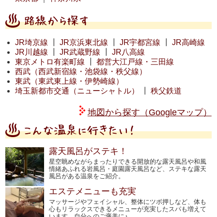
JR埼京線
┃
JR京浜東北線
┃
JR宇都宮線
┃
JR高崎線
JR川越線
┃
JR武蔵野線
┃
JR八高線
東京メトロ有楽町線
┃
都営大江戸線・三田線
西武（西武新宿線・池袋線・秩父線）
東武（東武東上線・伊勢崎線）
埼玉新都市交通（ニューシャトル）
┃
秩父鉄道
地図から探す（Googleマップ）
露天風呂がステキ！
星空眺めながらまったりできる開放的な露天風呂や和風
情緒あふれる岩風呂・庭園露天風呂など、ステキな露天
風呂がある温泉をご紹介。
エステメニューも充実
マッサージやフェイシャル、整体にツボ押しなど、体も
心もリラックスできるメニューが充実したスパも増えて
います。自分へのご褒美に♪