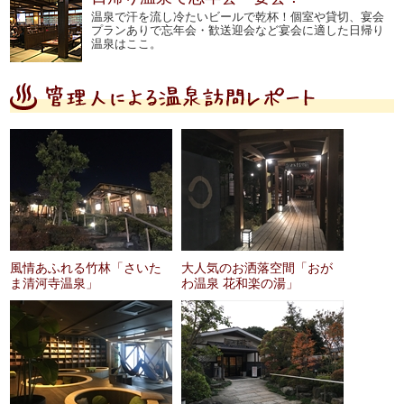
温泉で汗を流し冷たいビールで乾杯！個室や貸切、宴会
プランありで忘年会・歓送迎会など宴会に適した日帰り
温泉はここ。
風情あふれる竹林「さいた
大人気のお洒落空間「おが
ま清河寺温泉」
わ温泉 花和楽の湯」