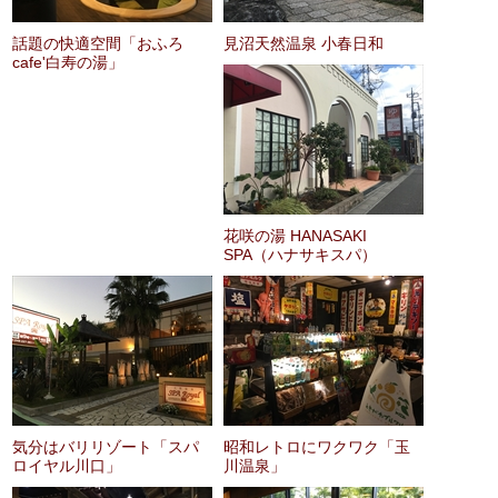
話題の快適空間「おふろ
見沼天然温泉 小春日和
cafe'白寿の湯」
花咲の湯 HANASAKI
SPA（ハナサキスパ）
気分はバリリゾート「スパ
昭和レトロにワクワク「玉
ロイヤル川口」
川温泉」