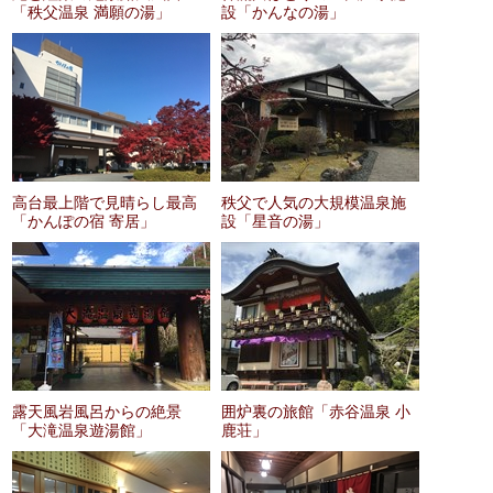
「秩父温泉 満願の湯」
設「かんなの湯」
高台最上階で見晴らし最高
秩父で人気の大規模温泉施
「かんぽの宿 寄居」
設「星音の湯」
露天風岩風呂からの絶景
囲炉裏の旅館「赤谷温泉 小
「大滝温泉遊湯館」
鹿荘」