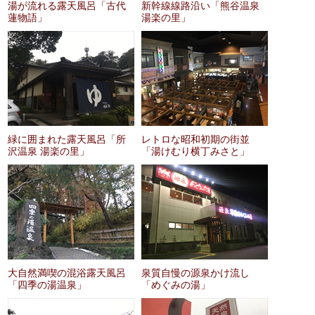
湯が流れる露天風呂「古代
新幹線線路沿い「熊谷温泉
蓮物語」
湯楽の里」
緑に囲まれた露天風呂「所
レトロな昭和初期の街並
沢温泉 湯楽の里」
「湯けむり横丁みさと」
大自然満喫の混浴露天風呂
泉質自慢の源泉かけ流し
「四季の湯温泉」
「めぐみの湯」