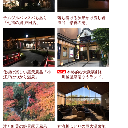
チムジルバンスパもあり
落ち着ける源泉かけ流し岩
「七福の湯 戸田店」
風呂「彩香の湯」
仕掛け楽しい露天風呂「小
本格的な大衆演劇も
江戸はつかり温泉」
「川越温泉湯ゆうランド」
滝と紅葉の絶景露天風呂
神流川ほとりの巨大温泉施