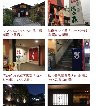
ママさんパックもお得「極
健康ランド風「スーパー銭
楽湯 上尾店」
湯 湯の森所沢」
広い館内で地下浴室「ゆと
越谷天然温泉美人の湯 湯あ
りの郷 にいざ温泉」
そび広場 ゆの華