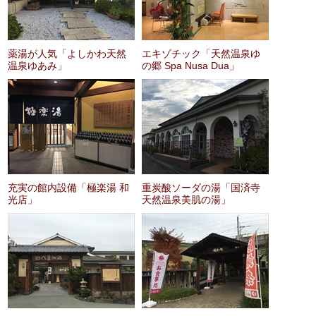
薬湯が人気「よしかわ天然
エキゾチック「天然温泉ゆ
温泉ゆあみ」
の郷 Spa Nusa Dua」
充実の館内設備「極楽湯 和
重炭酸ソーダの湯「国済寺
光店」
天然温泉美肌の湯」