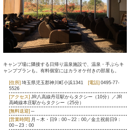
キャンプ場に隣接する日帰り温泉施設で、温泉・手ぶらキ
ャンププランも。有料個室にはカラオケ付きの部屋も。
[住所]
埼玉県児玉郡神川町小浜1341
[電話]
0495-77-
5526
[アクセス]
JR八高線丹荘駅からタクシー（10分）／JR
高崎線本庄駅からタクシー（25分）
[無料送迎]
─
[営業時間]
月～木・日9：00～22：00／金土祝前日9：
00～23：00