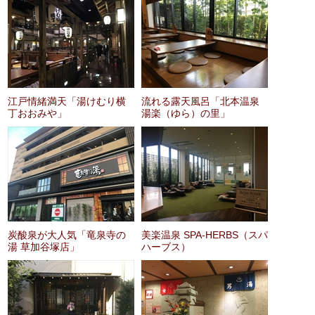
江戸情緒満天「湯けむり横
流れる露天風呂「北本温泉
丁おおみや」
湯楽（ゆら）の里」
炭酸泉が大人気「竜泉寺の
美楽温泉 SPA-HERBS（スパ
湯 草加谷塚店」
ハーブス）