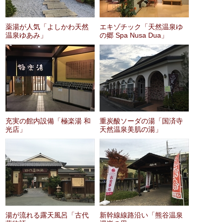
薬湯が人気「よしかわ天然
エキゾチック「天然温泉ゆ
温泉ゆあみ」
の郷 Spa Nusa Dua」
充実の館内設備「極楽湯 和
重炭酸ソーダの湯「国済寺
光店」
天然温泉美肌の湯」
湯が流れる露天風呂「古代
新幹線線路沿い「熊谷温泉