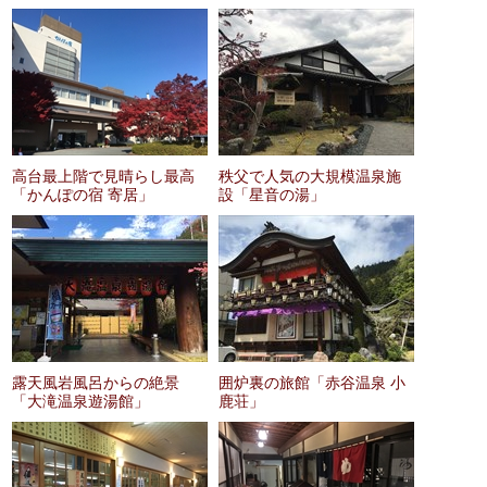
高台最上階で見晴らし最高
秩父で人気の大規模温泉施
「かんぽの宿 寄居」
設「星音の湯」
露天風岩風呂からの絶景
囲炉裏の旅館「赤谷温泉 小
「大滝温泉遊湯館」
鹿荘」