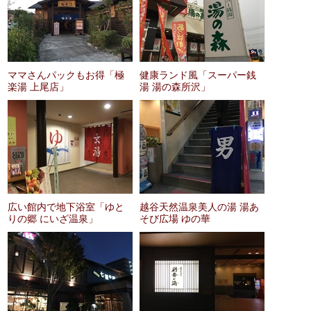
ママさんパックもお得「極
健康ランド風「スーパー銭
楽湯 上尾店」
湯 湯の森所沢」
広い館内で地下浴室「ゆと
越谷天然温泉美人の湯 湯あ
りの郷 にいざ温泉」
そび広場 ゆの華