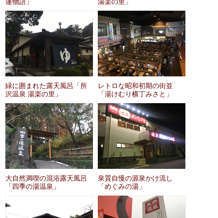
蓮物語」
湯楽の里」
緑に囲まれた露天風呂「所
レトロな昭和初期の街並
沢温泉 湯楽の里」
「湯けむり横丁みさと」
大自然満喫の混浴露天風呂
泉質自慢の源泉かけ流し
「四季の湯温泉」
「めぐみの湯」