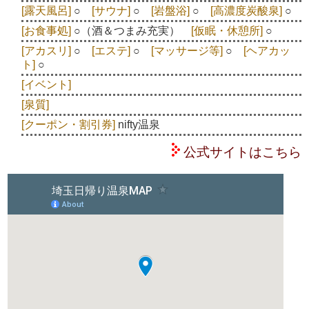
[露天風呂]
○
[サウナ]
○
[岩盤浴]
○
[高濃度炭酸泉]
○
[お食事処]
○（酒＆つまみ充実）
[仮眠・休憩所]
○
[アカスリ]
○
[エステ]
○
[マッサージ等]
○
[ヘアカッ
ト]
○
[イベント]
[泉質]
[クーポン・割引券]
nifty温泉
公式サイトはこちら