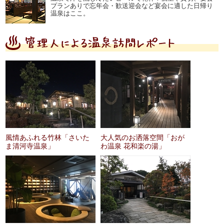
プランありで忘年会・歓送迎会など宴会に適した日帰り
温泉はここ。
風情あふれる竹林「さいた
大人気のお洒落空間「おが
ま清河寺温泉」
わ温泉 花和楽の湯」