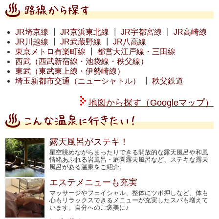
JR埼京線
┃
JR京浜東北線
┃
JR宇都宮線
┃
JR高崎線
JR川越線
┃
JR武蔵野線
┃
JR八高線
東京メトロ有楽町線
┃
都営大江戸線・三田線
西武（西武新宿線・池袋線・秩父線）
東武（東武東上線・伊勢崎線）
埼玉新都市交通（ニューシャトル）
┃
秩父鉄道
地図から探す（Googleマップ）
露天風呂がステキ！
星空眺めながらまったりできる開放的な露天風呂や和風
情緒あふれる岩風呂・庭園露天風呂など、ステキな露天
風呂がある温泉をご紹介。
エステメニューも充実
マッサージやフェイシャル、整体にツボ押しなど、体も
心もリラックスできるメニューが充実したスパも増えて
います。自分へのご褒美に♪