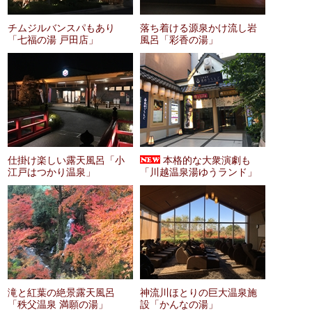
チムジルバンスパもあり
落ち着ける源泉かけ流し岩
「七福の湯 戸田店」
風呂「彩香の湯」
仕掛け楽しい露天風呂「小
本格的な大衆演劇も
江戸はつかり温泉」
「川越温泉湯ゆうランド」
滝と紅葉の絶景露天風呂
神流川ほとりの巨大温泉施
「秩父温泉 満願の湯」
設「かんなの湯」