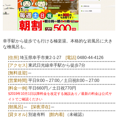
幸手駅から徒歩でも行ける極楽湯。本格的な岩風呂に大き
な檜風呂も。
[住所]
埼玉県幸手市東2-1-27
[電話]
0480-44-4126
[アクセス]
東武日光線幸手駅から徒歩7分
[無料送迎]
─
[営業時間]
平日9:00～27:00／土日祝8:00～27:00
[料金一例]
平日660円／土日祝770円
§2019年10月1日以降料金を改定する施設あり／最新の料金は公式サ
イトでご確認ください
[朝風呂]
─
[深夜滞在]
─
[貸タオル]
別途有料
[館内着]
（未確認）