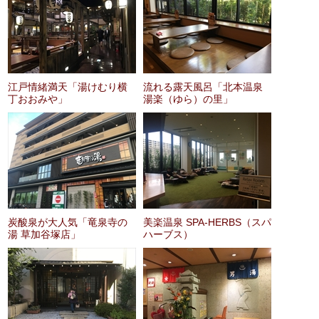
江戸情緒満天「湯けむり横
流れる露天風呂「北本温泉
丁おおみや」
湯楽（ゆら）の里」
炭酸泉が大人気「竜泉寺の
美楽温泉 SPA-HERBS（スパ
湯 草加谷塚店」
ハーブス）