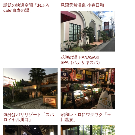
話題の快適空間「おふろ
見沼天然温泉 小春日和
cafe'白寿の湯」
花咲の湯 HANASAKI
SPA（ハナサキスパ）
気分はバリリゾート「スパ
昭和レトロにワクワク「玉
ロイヤル川口」
川温泉」