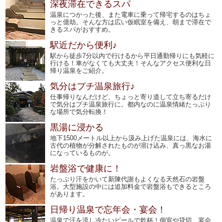
深夜滞在できるスパ
温泉につかった後、また電車に乗って帰宅するのはちょ
っと億劫。そんな方は広い仮眠室を備え、朝まで滞在で
きるスパがおすすめ。
駅近だから便利♪
駅から徒歩7分以内で行けるから平日通勤帰りにも気軽に
行ける！車がなくても大丈夫！そんなアクセス便利な日
帰り温泉をご紹介。
気分はプチ温泉旅行♪
仕事帰りなんだけど、ちょっと寄り道して立ち寄るだけ
で気分はプチ温泉旅行に。都内なのに温泉情緒たっぷり
な場所で気分転換！
黒湯に浸かる
地下1500メートル以上から汲み上げた温泉には、海水に
古代の植物が分解されたものが溶け込み、真っ黒なお湯
になっているものが。
岩盤浴で健康に！
たっぷり汗をかいて新陳代謝もよくなる天然石の岩盤
浴。大型施設の中には追加料金で岩盤浴もできるところ
があります。
日帰り温泉で忘年会・宴会！
温泉で汗を流し冷たいビールで乾杯！個室や貸切、宴会