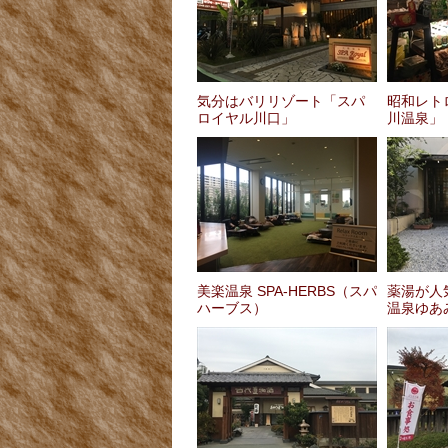
気分はバリリゾート「スパ
昭和レト
ロイヤル川口」
川温泉」
美楽温泉 SPA-HERBS（スパ
薬湯が人
ハーブス）
温泉ゆあ