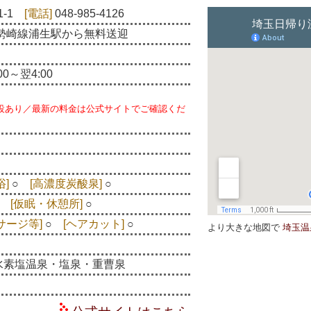
1-1
[電話]
048-985-4126
勢崎線浦生駅から無料送迎
00～翌4:00
る施設あり／最新の料金は公式サイトでご確認くだ
浴]
○
[高濃度炭酸泉]
○
）
[仮眠・休憩所]
○
サージ等]
○
[ヘアカット]
○
より大きな地図で
埼玉温
水素塩温泉・塩泉・重曹泉