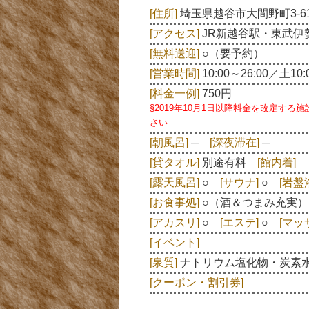
[住所]
埼玉県越谷市大間野町3-6
[アクセス]
JR新越谷駅・東武伊
[無料送迎]
○（要予約）
[営業時間]
10:00～26:00／土10:
[料金一例]
750円
§2019年10月1日以降料金を改定す
さい
[朝風呂]
─
[深夜滞在]
─
[貸タオル]
別途有料
[館内着]
[露天風呂]
○
[サウナ]
○
[岩盤
[お食事処]
○（酒＆つまみ充実
[アカスリ]
○
[エステ]
○
[マッ
[イベント]
[泉質]
ナトリウム塩化物・炭素
[クーポン・割引券]