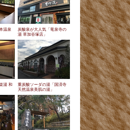
本温泉
炭酸泉が大人気「竜泉寺の
湯 草加谷塚店」
楽湯 和
重炭酸ソーダの湯「国済寺
天然温泉美肌の湯」