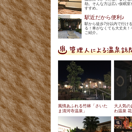
劫。そんな方は広い仮眠室
すすめ。
駅近だから便利♪
駅から徒歩7分以内で行け
る！車がなくても大丈夫！
ご紹介。
風情あふれる竹林「さいた
大人気の
ま清河寺温泉」
わ温泉 