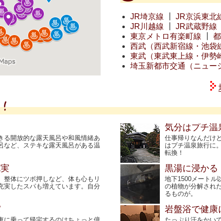
JR埼京線
┃
JR京浜東北
JR川越線
┃
JR武蔵野線
東京メトロ有楽町線
┃
都
西武（西武新宿線・池袋
東武（東武東上線・伊勢
埼玉新都市交通（ニュー
！
気分はプチ温
きる開放的な露天風呂や和風情緒あ
仕事帰りなんだけ
呂など、ステキな露天風呂がある温
はプチ温泉旅行に
転換！
充実
黒湯に浸かる
、整体にツボ押しなど、体も心もリ
地下1500メート
充実したスパも増えています。自分
の植物が分解され
るものが。
パ
岩盤浴で健康
車に乗って帰宅するのはちょっと億
たっぷり汗をかい