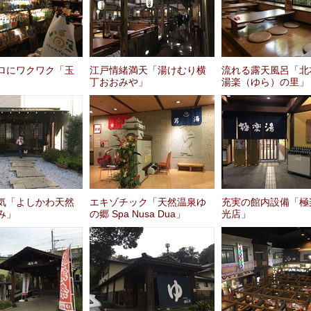
ロにワクワク「玉
江戸情緒満天「湯けむり横
流れる露天風呂「北
丁おおみや」
湯楽（ゆら）の里」
気「よしかわ天然
エキゾチック「天然温泉ゆ
充実の館内設備「極
み」
の郷 Spa Nusa Dua」
光店」