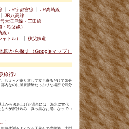
線
┃
JR宇都宮線
┃
JR高崎線
┃
JR八高線
営大江戸線・三田線
線・秩父線）
崎線）
シャトル）
┃
秩父鉄道
地図から探す（Googleマップ）
泉旅行♪
ど、ちょっと寄り道して立ち寄るだけで気分
。都内なのに温泉情緒たっぷりな場所で気分
ル以上から汲み上げた温泉には、海水に古代
たものが溶け込み、真っ黒なお湯になってい
に！
て新陳代謝もよくなる天然石の岩盤浴。大型