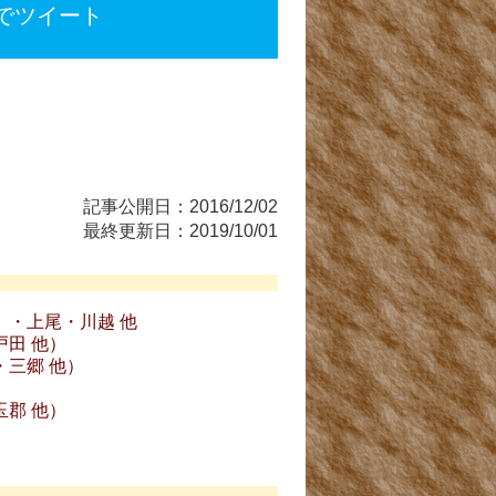
terでツイート
記事公開日：2016/12/02
最終更新日：2019/10/01
）・上尾・川越 他
田 他）
三郷 他）
郡 他）