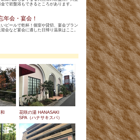
料金で岩盤浴もできるところがあります。
忘年会・宴会！
たいビールで乾杯！個室や貸切、宴会プラン
送迎会など宴会に適した日帰り温泉はここ。
日和
花咲の湯 HANASAKI
SPA（ハナサキスパ）