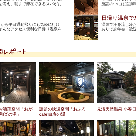
を備え、朝まで滞在できるスパがお
施設の中には追加
日帰り温泉で
るから平日通勤帰りにも気軽に行け
温泉で汗を流し冷
そんなアクセス便利な日帰り温泉を
ありで忘年会・歓
お洒落空間「おが
話題の快適空間「おふろ
見沼天然温泉 小春
花和楽の湯」
cafe'白寿の湯」