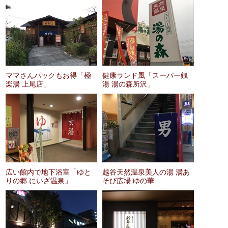
ママさんパックもお得「極
健康ランド風「スーパー銭
楽湯 上尾店」
湯 湯の森所沢」
広い館内で地下浴室「ゆと
越谷天然温泉美人の湯 湯あ
りの郷 にいざ温泉」
そび広場 ゆの華