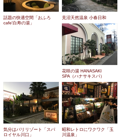
話題の快適空間「おふろ
見沼天然温泉 小春日和
cafe'白寿の湯」
花咲の湯 HANASAKI
SPA（ハナサキスパ）
気分はバリリゾート「スパ
昭和レトロにワクワク「玉
ロイヤル川口」
川温泉」