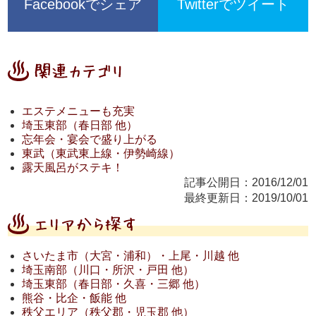
Facebookでシェア
Twitterでツイート
エステメニューも充実
埼玉東部（春日部 他）
忘年会・宴会で盛り上がる
東武（東武東上線・伊勢崎線）
露天風呂がステキ！
記事公開日：2016/12/01
最終更新日：2019/10/01
さいたま市（大宮・浦和）・上尾・川越 他
埼玉南部（川口・所沢・戸田 他）
埼玉東部（春日部・久喜・三郷 他）
熊谷・比企・飯能 他
秩父エリア（秩父郡・児玉郡 他）