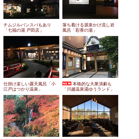
チムジルバンスパもあり
落ち着ける源泉かけ流し岩
「七福の湯 戸田店」
風呂「彩香の湯」
仕掛け楽しい露天風呂「小
本格的な大衆演劇も
江戸はつかり温泉」
「川越温泉湯ゆうランド」