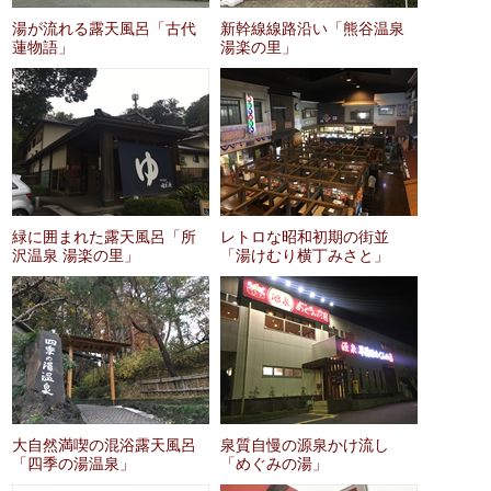
湯が流れる露天風呂「古代
新幹線線路沿い「熊谷温泉
蓮物語」
湯楽の里」
緑に囲まれた露天風呂「所
レトロな昭和初期の街並
沢温泉 湯楽の里」
「湯けむり横丁みさと」
大自然満喫の混浴露天風呂
泉質自慢の源泉かけ流し
「四季の湯温泉」
「めぐみの湯」