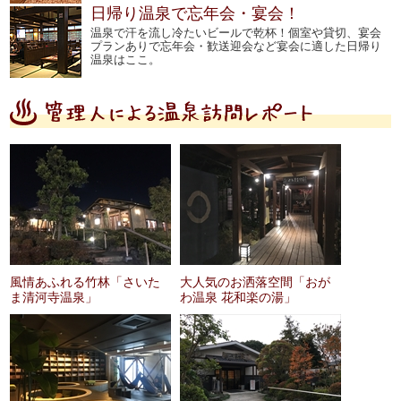
日帰り温泉で忘年会・宴会！
温泉で汗を流し冷たいビールで乾杯！個室や貸切、宴会
プランありで忘年会・歓送迎会など宴会に適した日帰り
温泉はここ。
風情あふれる竹林「さいた
大人気のお洒落空間「おが
ま清河寺温泉」
わ温泉 花和楽の湯」