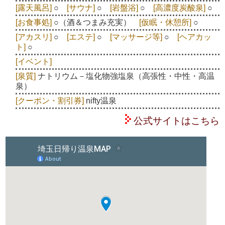
[露天風呂]
○
[サウナ]
○
[岩盤浴]
○
[高濃度炭酸泉]
○
[お食事処]
○（酒＆つまみ充実）
[仮眠・休憩所]
○
[アカスリ]
○
[エステ]
○
[マッサージ等]
○
[ヘアカッ
ト]
○
[イベント]
[泉質]
ナトリウム－塩化物強塩泉（高張性・中性・高温
泉）
[クーポン・割引券]
nifty温泉
公式サイトはこちら