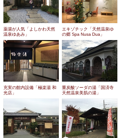
薬湯が人気「よしかわ天然
エキゾチック「天然温泉ゆ
温泉ゆあみ」
の郷 Spa Nusa Dua」
充実の館内設備「極楽湯 和
重炭酸ソーダの湯「国済寺
光店」
天然温泉美肌の湯」