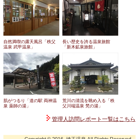
自然満喫の露天風呂「秩父
長い歴史を誇る温泉旅館
温泉 武甲温泉」
「新木鉱泉旅館」
肌がつるり「道の駅 両神温
荒川の清流を眺め入る「秩
泉 薬師の湯」
父川端温泉 梵の湯」
管理人訪問レポート一覧はこちら