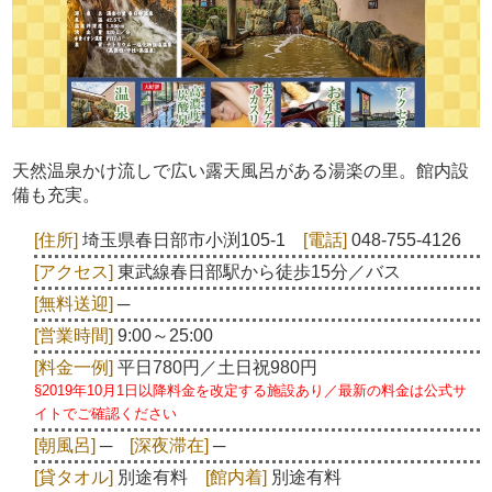
天然温泉かけ流しで広い露天風呂がある湯楽の里。館内設
備も充実。
[住所]
埼玉県春日部市小渕105-1
[電話]
048-755-4126
[アクセス]
東武線春日部駅から徒歩15分／バス
[無料送迎]
─
[営業時間]
9:00～25:00
[料金一例]
平日780円／土日祝980円
§2019年10月1日以降料金を改定する施設あり／最新の料金は公式サ
イトでご確認ください
[朝風呂]
─
[深夜滞在]
─
[貸タオル]
別途有料
[館内着]
別途有料