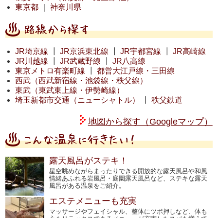
東京都
｜
神奈川県
JR埼京線
┃
JR京浜東北線
┃
JR宇都宮線
┃
JR高崎線
JR川越線
┃
JR武蔵野線
┃
JR八高線
東京メトロ有楽町線
┃
都営大江戸線・三田線
西武（西武新宿線・池袋線・秩父線）
東武（東武東上線・伊勢崎線）
埼玉新都市交通（ニューシャトル）
┃
秩父鉄道
地図から探す（Googleマップ）
露天風呂がステキ！
星空眺めながらまったりできる開放的な露天風呂や和風
情緒あふれる岩風呂・庭園露天風呂など、ステキな露天
風呂がある温泉をご紹介。
エステメニューも充実
マッサージやフェイシャル、整体にツボ押しなど、体も