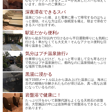
心もリラックスできるメニューが充実したスパも増えて
います。自分へのご褒美に♪
深夜滞在できるスパ
温泉につかった後、また電車に乗って帰宅するのはちょ
っと億劫。そんな方は広い仮眠室を備え、朝まで滞在で
きるスパがおすすめ。
駅近だから便利♪
駅から徒歩7分以内で行けるから平日通勤帰りにも気軽に
行ける！車がなくても大丈夫！そんなアクセス便利な日
帰り温泉をご紹介。
気分はプチ温泉旅行♪
仕事帰りなんだけど、ちょっと寄り道して立ち寄るだけ
で気分はプチ温泉旅行に。都内なのに温泉情緒たっぷり
な場所で気分転換！
黒湯に浸かる
地下1500メートル以上から汲み上げた温泉には、海水に
古代の植物が分解されたものが溶け込み、真っ黒なお湯
になっているものが。
岩盤浴で健康に！
たっぷり汗をかいて新陳代謝もよくなる天然石の岩盤
浴。大型施設の中には追加料金で岩盤浴もできるところ
があります。