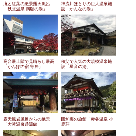
滝と紅葉の絶景露天風呂
神流川ほとりの巨大温泉施
「秩父温泉 満願の湯」
設「かんなの湯」
高台最上階で見晴らし最高
秩父で人気の大規模温泉施
「かんぽの宿 寄居」
設「星音の湯」
露天風岩風呂からの絶景
囲炉裏の旅館「赤谷温泉 小
「大滝温泉遊湯館」
鹿荘」