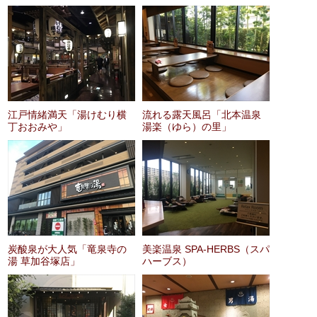
江戸情緒満天「湯けむり横
流れる露天風呂「北本温泉
丁おおみや」
湯楽（ゆら）の里」
炭酸泉が大人気「竜泉寺の
美楽温泉 SPA-HERBS（スパ
湯 草加谷塚店」
ハーブス）